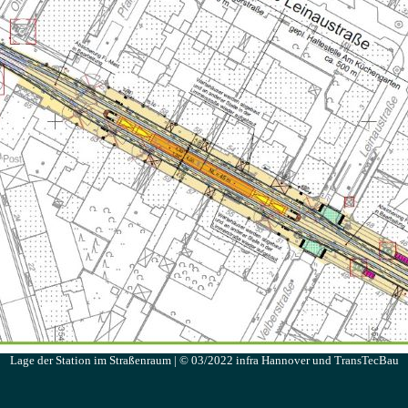
Lage der Station im Straßenraum | © 03/2022 infra Hannover und TransTecBau